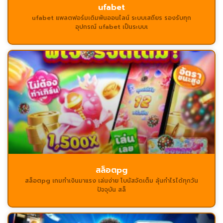
ufabet
ufabet แพลตฟอร์มเดิมพันออนไลน์ ระบบเสถียร รองรับทุก
อุปกรณ์ ufabet เป็นระบบเ
สล็อตpg
สล็อตpg เกมทำเงินมาแรง เล่นง่าย โบนัสจัดเต็ม ลุ้นกำไรได้ทุกวัน
ปัจจุบัน สล็