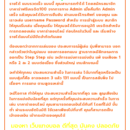
รายได้ แบบรวดเร็ว แบบนี้ คุณสามารถทำได้ โดยสมัครสมาชิก
บาคาร่าฟรีเครดิต100 จากการทาง Admin เมื่อคืนทัก Admin
เสร็จ แล้วคุณจะได้รับการยืนยัน ผ่านเบอร์โทรศัพท์ ของคุณ และ
เราจะส่ง username Password สำหรับ การเข้าสู่ระบบ สมาชิก
ให้คุณเริ่มเล่น เมื่อคุณเริ่ม ให้คุณจะได้รับการอนุมัติ เครดิตสำหรับ
การทดลองเล่น บาคาร่าออนไลน์ ก่อนใครในวันนี้ และ เริ่มสร้าง
รายได้แบบไม่มีขีดจำกัดกันเลย
ต้องบอกว่าจากการเล่นของ ประสบการณ์ผู้เล่น รุ่นพี่สามารถ บอก
กล่าวด้วยว่าในรูปแบบ ของการออกแบบ ฐานรากจะมีลักษณะการ
ออกเป็น Step Step เช่น จะมีการแบ่งการแข่งขัน แพ้ ชนะฝั่งละ 1
หรือ 2 ละ 2 แบบต่อเนื่อง ซึ่งส่วนใหญ่ เกมลักษณะนี้
จะทำให้ทุกคน ประสบความสำเร็จ ในการเล่น ได้มากที่สุดหรือจะเป็น
แบบสุ่มก็คือ อาจจะออก 3 แล้ว 131 แบบนี้ เป็นการสลับฝั่ง ไป
เรื่อยๆ การแทง ตามสูตรเหล่านี้
จะมีโอกาส ทำให้คุณ ประสบความสำเร็จมากที่สุด และ สูญเสียเงิน
ในการแข่งขันน้อยที่สุด แต่ทุกครั้งที่คุณประสบความสำเร็จ ในการ
เล่น บาคาร่าออนไลน์ คุณสามารถถอนเงินได้ทันที โดยที่ไม่มี ขั้น
ต่ำ ผ่านระบบอัตโนมัติ ใช้เวลาเพียงไม่กี่นาที คุณก็สามารถเป็น
เจ้าของเงิน เข้ากระเป๋าของคุณได้
มองหา เว็บแทงบอล ดีที่สุด มันคง ปลอดภัย