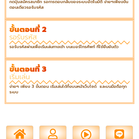
กดปุ่มสมัครสมาชิก รอการตอบกลับของระบบอัตโนมัติ ง่ายๆเพียงขั้น
ตอนเดียวรอรับรหัส
ขั้นตอนที่ 2
รอรับรหัส
รอรับรหัสผ่านเพื่อเริ่มเล่นทางเข้า บนเบอร์โทรศัพท์ ที่ใช้ยืนยันตัว
ขั้นตอนที่ 3
เริ่มเล่น
ง่ายๆ เพียง 3 ขั้นตอน เริ่มเล่นได้ทั้งบนหน้าเว็บไซด์ และบนมือถือทุก
ระบบ