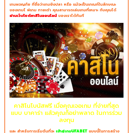
เกมผจญภัย ที่ชื่อว่าเกมยิงปลา หรือ แม้จะเป็นเกณฑ์ในลักษณะ
ของเกมไ พ่เกม ทายเต๋า คุณสามารถเล่นเกมที่เหมาะ กับคุณได้
ผ่านเว็บไซต์คาสิโนออนไลน์
ของเราได้ทันที
คาสิโนโบนัสฟรี เมื่อคุณเจอเกม ที่ง่ายที่สุด
แบบ บาคาร่า แล้วคุณก็อย่าพลาด ในการร่วม
ลงทุน
และ สำหรับการเริ่มต้นที่จะ
เข้าสู่เกมUFABET
แบบนี้ในการสร้าง