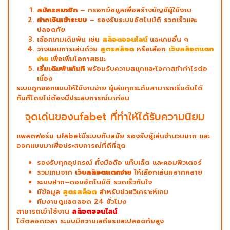
สมัครสมาชิก
– กรอกข้อมูลเพื่อสร้างบัญชีผู้ใช้งาน
ฝากเงินเข้าระบบ
– รองรับระบบอัตโนมัติ รวดเร็วและ
ปลอดภัย
เลือกเกมเดิมพัน เช่น
สล็อตออนไลน์
และเกมอื่น ๆ
วางแผนการเล่นด้วย
สูตรสล็อต
หรือเลือก
เว็บสล็อตแตก
ง่าย
เพื่อเพิ่มโอกาสชนะ
เริ่มเดิมพันทันที
พร้อมรับความสนุกและโอกาสทำกำไรต่อ
เนื่อง
ระบบถูกออกแบบให้ใช้งานง่าย ผู้เล่นทุกระดับสามารถเริ่มต้นได้
ทันทีโดยไม่ต้องมีประสบการณ์มาก่อน
จุดเด่นของufabet ที่ทำให้ได้รับความนิยม
แพลตฟอร์ม ufabetมีระบบทันสมัย รองรับผู้เล่นจำนวนมาก และ
ออกแบบมาเพื่อประสบการณ์ที่ดีที่สุด
รองรับทุกอุปกรณ์ ทั้งมือถือ แท็บเล็ต และคอมพิวเตอร์
รวมเกมจาก
เว็บสล็อตแตกง่าย
ให้เลือกเล่นหลากหลาย
ระบบฝาก–ถอนอัตโนมัติ รวดเร็วทันใจ
มีข้อมูล
สูตรสล็อต
สำหรับช่วยวิเคราะห์เกม
ทีมงานดูแลตลอด 24 ชั่วโมง
สามารถเข้าใช้งาน
สล็อตออนไลน์
ได้ตลอดเวลา ระบบมีความเสถียรและปลอดภัยสูง