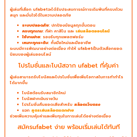
ผู้เล่นที่เลือก ufabetจะได้รับประสบการณ์การเดิมพันที่ครบถ้วน
สนุก และมั่นใจได้ในความปลอดภัย
ระบบปลอดภัย
: ปกป้องข้อมูลทุกขั้นตอน
ครบทุกเกม
: กีฬา คาสิโน และ
เล่นสล็อตออนไลน์
ใช้งานง่าย
: รองรับทุกแพลตฟอร์ม
เหมาะทุกระดับ
: ทั้งมือใหม่และมืออาชีพ
ระบบมีการพัฒนาอย่างต่อเนื่อง ทำให้ ufabetเป็นตัวเลือกยอด
นิยมของผู้เล่นออนไลน์
โปรโมชั่นและโบนัสจาก ufabet ที่คุ้มค่า
ผู้เล่นสามารถรับโบนัสและโปรโมชั่นเพื่อเพิ่มโอกาสในการทำกำไร
ได้มากขึ้น
โบนัสต้อนรับสมาชิกใหม่
โบนัสฝากเงินรายวัน
โปรโมชั่นคืนยอดเสียสำหรับ
สล็อตเว็บตรง
แจก
สูตรเล่นสล็อตแตกง่าย
ช่วยเพิ่มความคุ้มค่าและเพิ่มทุนในการเล่นได้อย่างต่อเนื่อง
สมัครufabet ง่าย พร้อมเริ่มเล่นได้ทันที