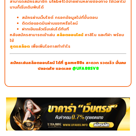
สามารถสมัครสมาชิก ufabetได้ง่ายผ่านหลายช่องทาง ใช้เวลาไม่
นานก็เริ่มเดิมพันได้
สมัครผ่านเว็บไซต์ กรอกข้อมูลไม่กี่ขั้นตอน
ติดต่อแอดมินผ่านแชทหรือไลน์
ฝากเงินแล้วเริ่มเล่นได้ทันที
หลังสมัครสามารถเข้าเล่น
สล็อตออนไลน์
คาสิโน และกีฬา พร้อม
ใช้
สูตรสล็อต
เพื่อเพิ่มโอกาสทำกำไร
สมัครเล่นสล็อตออนไลน์ ได้ที่ game88s สะดวก รวดเร็ว มั่นคง
ปลอดภัย แอดเลย
@UFA88SV8