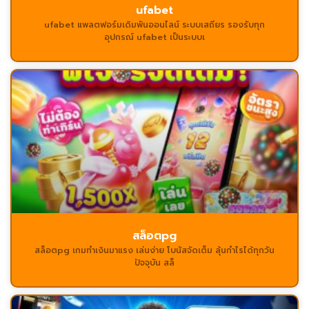
ufabet
ufabet แพลตฟอร์มเดิมพันออนไลน์ ระบบเสถียร รองรับทุก
อุปกรณ์ ufabet เป็นระบบเ
สล็อตpg
สล็อตpg เกมทำเงินมาแรง เล่นง่าย โบนัสจัดเต็ม ลุ้นกำไรได้ทุกวัน
ปัจจุบัน สล็