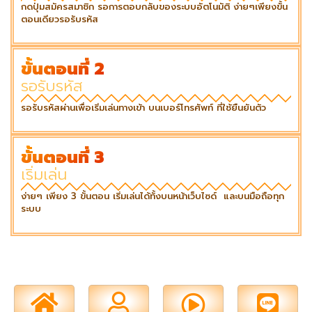
กดปุ่มสมัครสมาชิก รอการตอบกลับของระบบอัตโนมัติ ง่ายๆเพียงขั้น
ตอนเดียวรอรับรหัส
ขั้นตอนที่ 2
รอรับรหัส
รอรับรหัสผ่านเพื่อเริ่มเล่นทางเข้า บนเบอร์โทรศัพท์ ที่ใช้ยืนยันตัว
ขั้นตอนที่ 3
เริ่มเล่น
ง่ายๆ เพียง 3 ขั้นตอน เริ่มเล่นได้ทั้งบนหน้าเว็บไซด์ และบนมือถือทุก
ระบบ