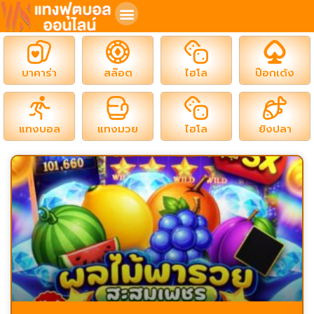
บาคาร่า
สล๊อต
ไฮโล
ป๊อกเด้ง
แทงบอล
แทงมวย
ไฮโล
ยิงปลา