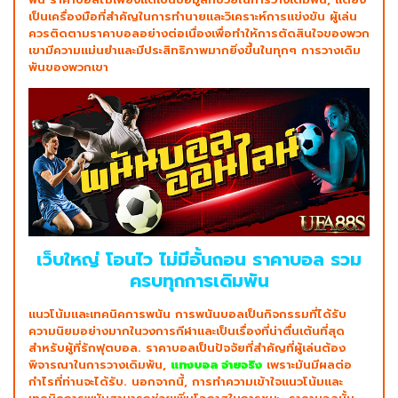
เป็นเครื่องมือที่สำคัญในการทำนายและวิเคราะห์การแข่งขัน ผู้เล่น
ควรติดตามราคาบอลอย่างต่อเนื่องเพื่อทำให้การตัดสินใจของพวก
เขามีความแม่นยำและมีประสิทธิภาพมากยิ่งขึ้นในทุกๆ การวางเดิม
พันของพวกเขา
เว็บใหญ่ โอนไว ไม่มีอั้นถอน ราคาบอล รวม
ครบทุกการเดิมพัน
แนวโน้มและเทคนิคการพนัน การพนันบอลเป็นกิจกรรมที่ได้รับ
ความนิยมอย่างมากในวงการกีฬาและเป็นเรื่องที่น่าตื่นเต้นที่สุด
สำหรับผู้ที่รักฟุตบอล. ราคาบอลเป็นปัจจัยที่สำคัญที่ผู้เล่นต้อง
พิจารณาในการวางเดิมพัน,
แทงบอล จ่ายจริง
เพราะมันมีผลต่อ
กำไรที่ท่านจะได้รับ. นอกจากนี้, การทำความเข้าใจแนวโน้มและ