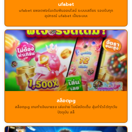
ufabet
ufabet แพลตฟอร์มเดิมพันออนไลน์ ระบบเสถียร รองรับทุก
อุปกรณ์ ufabet เป็นระบบเ
สล็อตpg
สล็อตpg เกมทำเงินมาแรง เล่นง่าย โบนัสจัดเต็ม ลุ้นกำไรได้ทุกวัน
ปัจจุบัน สล็