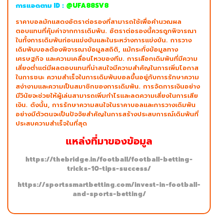
การแอดตาม ID :
@UFA88SV8
ราคาบอลมักแสดงอัตราต่อรองที่สามารถใช้เพื่อคำนวณผล
ตอบแทนที่คุ้มค่าจากการเดิมพัน. อัตราต่อรองนี้ควรถูกพิจารณา
ในทั้งการเดิมพันก่อนแข่งขันและในระหว่างการแข่งขัน. การวาง
เดิมพันบอลต้องพิจารณาข้อมูลสถิติ, แม้กระทั่งข้อมูลทาง
เศรษฐกิจ และความเคลื่อนไหวของทีม. การเลือกเดิมพันที่มีความ
เสี่ยงต่ำแต่มีผลตอบแทนที่น่าสนใจมีความสำคัญในการเพิ่มโอกาส
ในการชนะ ความสำเร็จในการเดิมพันบอลขึ้นอยู่กับการรักษาความ
สง่างามและความเป็นสมาชิกของการเดิมพัน. การจัดการเงินอย่าง
มีวินัยจะช่วยให้ผู้เล่นสามารถเพิ่มกำไรและลดความเสี่ยงในการเสีย
เงิน. ดังนั้น, การรักษาความสนใจในราคาบอลและการวางเดิมพัน
อย่างมีตัวตนจะเป็นปัจจัยสำคัญในการสร้างประสบการณ์เดิมพันที่
ประสบความสำเร็จในที่สุด
แหล่งที่มาของข้อมูล
https://thebridge.in/football/football-betting-
tricks-10-tips-success/
https://sportssmartbetting.com/invest-in-football-
and-sports-betting/