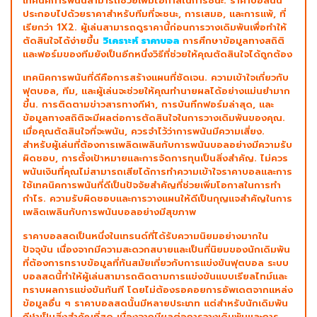
เทคนิคการพนันสามารถช่วยเพิ่มโอกาสในการชนะ. ราคาบอลนั้น
ประกอบไปด้วยราคาสำหรับทีมที่จะชนะ, การเสมอ, และการแพ้, ที่
เรียกว่า 1X2. ผู้เล่นสามารถดูราคานี้ก่อนการวางเดิมพันเพื่อทำให้
ตัดสินใจได้ง่ายขึ้น
วิเคราะห์ ราคาบอล
การศึกษาข้อมูลทางสถิติ
และฟอร์มของทีมยังเป็นอีกหนึ่งวิธีที่ช่วยให้คุณตัดสินใจได้ถูกต้อง
เทคนิคการพนันที่ดีคือการสร้างแผนที่ชัดเจน. ความเข้าใจเกี่ยวกับ
ฟุตบอล, ทีม, และผู้เล่นจะช่วยให้คุณทำนายผลได้อย่างแม่นยำมาก
ขึ้น. การติดตามข่าวสารทางกีฬา, การบันทึกฟอร์มล่าสุด, และ
ข้อมูลทางสถิติจะมีผลต่อการตัดสินใจในการวางเดิมพันของคุณ.
เมื่อคุณตัดสินใจที่จะพนัน, ควรจำไว้ว่าการพนันมีความเสี่ยง.
สำหรับผู้เล่นที่ต้องการเพลิดเพลินกับการพนันบอลอย่างมีความรับ
ผิดชอบ, การตั้งเป้าหมายและการจัดการทุนเป็นสิ่งสำคัญ. ไม่ควร
พนันเงินที่คุณไม่สามารถเสียได้การทำความเข้าใจราคาบอลและการ
ใช้เทคนิคการพนันที่ดีเป็นปัจจัยสำคัญที่ช่วยเพิ่มโอกาสในการทำ
กำไร. ความรับผิดชอบและการวางแผนให้ดีเป็นกุญแจสำคัญในการ
เพลิดเพลินกับการพนันบอลอย่างมีสุขภาพ
ราคาบอลสดเป็นหนึ่งในเทรนด์ที่ได้รับความนิยมอย่างมากใน
ปัจจุบัน เนื่องจากมีความสะดวกสบายและเป็นที่นิยมของนักเดิมพัน
ที่ต้องการทราบข้อมูลที่ทันสมัยเกี่ยวกับการแข่งขันฟุตบอล ระบบ
บอลสดนี้ทำให้ผู้เล่นสามารถติดตามการแข่งขันแบบเรียลไทม์และ
ทราบผลการแข่งขันทันที โดยไม่ต้องรอคอยการอัพเดตจากแหล่ง
ข้อมูลอื่น ๆ ราคาบอลสดนั้นมีหลายประเภท แต่สำหรับนักเดิมพัน
กีฬาเป็นสิ่งสำคัญที่สุด เนื่องจากมีผลต่อการวางเดิมพันและการ