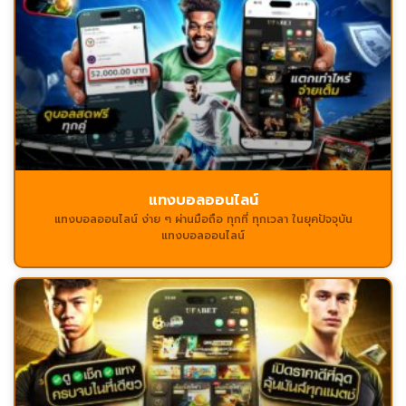
แทงบอลออนไลน์
แทงบอลออนไลน์ ง่าย ๆ ผ่านมือถือ ทุกที่ ทุกเวลา ในยุคปัจจุบัน
แทงบอลออนไลน์