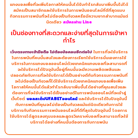
แทงบอลเพื่อที่จะเพิ่มโอกาสให้คนนั้นได้รับกำไรกลับมาเพิ่มขึ้นไม่ได้
สมัครเป็นสมาชิกและใช้บริการในการพนันออนไลน์ที่ดีที่สุดแบบ
กิจกรรมการพนันที่จะไม่ต้องเป็นกังวลหรือมีความยากลำบากแม้แต่
นิดเดียว
สมัครผ่าน Line
เป็นช่องทางที่สะดวกและง่ายที่สุดในการเข้าหา
กำไร
เว็บตรงทางเข้ามือถือ ไม่ต้องง้อคอมอีกต่อไป
ในการที่จะใช้บริการ
ในการพนันที่คนนั้นสนใจและต้องการเรียกใช้บริการนั่นเองการใช้
บริการในการแทงบอลออนไลน์ด้วยเทคนิคแทงบอลที่จะสามารถที่
จะใช้บริการได้ปัจจุบันนี้อยู่ที่คนนั้นจะมีความเพลิดเพลินและ
ปลอดภัยกับการที่จะใช้บริการได้เป็นอย่างดีกับกิจกรรมการพนันที่
จะไม่ต้องเป็นกังวลก็ได้ใช้บริการด้วยเทคนิคแทงบอลเพื่อเพิ่ม
โอกาสให้คนนั้นได้แล้วกำไรกลับมาเพิ่มขึ้นได้อย่างที่คุณสนใจและ
ต้องการที่จะใช้บริการได้เป็นอย่างดีในการพนันออนไลน์ที่จะเข้าสู่
เว็บไซต์
บอลสเต็ปUFABETออนไลน์
และใช้บริการได้ในปัจจุบันนี้
กับการพนันที่คุณจะไม่ต้องเป็นกังวลแม้แต่นิดเดียวกับการใช้
บริการกับกิจกรรมการพนันออนไลน์ที่ดีที่สุดในปัจจุบันนี้ โดยการ
ใช้บริการได้สูตรลงทุนบอลและสูตรวิเคราะห์บอลที่จะสามารถที่จะใช้
บริการได้อย่างที่คนนั้นต้องการกับการพนัน