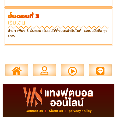
ขั้นตอนที่ 3
เริ่มเล่น
ง่ายๆ เพียง 3 ขั้นตอน เริ่มเล่นได้ทั้งบนหน้าเว็บไซด์ และบนมือถือทุก
ระบบ
Contact Us
About Us
privacy policy