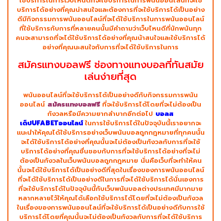
ใช้บริการในการเว็บไหนดีที่จะใช้บริการในการพนันออนไลน์ที่จะใช้
บริการได้อย่างที่คุณน่าสนใจและต้องการที่จะใช้บริการได้เป็นอย่าง
ดีมีกิจกรรมการพนันออนไลน์ที่จะได้ใช้บริการในการพนันออนไลน์
ที่ใช้บริการกับการที่หลายคนนั้นมีคำถามว่าเว็บไหนดีที่นักพนันทุก
คนจะสามารถที่จะได้ใช้บริการได้อย่างที่คุณน้าสนใจและใช้บริการได้
อย่างที่คุณนะสนใจกับการที่จะได้ใช้บริการในการ
สมัครแทงบอลฟรี ช่องทางแทงบอลที่ทันสมัย
เล่นง่ายที่สุด
พนันออนไลน์ที่จะใช้บริการได้เป็นอย่างดีกับกิจกรรมการพนัน
ออนไลน์
สมัครแทงบอลฟรี
ที่จะใช้บริการได้โดยที่จะไม่ต้องเป็น
กังวลหรือมีความยากลำบากอีกต่อไป
บอลส
เต็ปUFABETออนไลน์
ในการใช้บริการได้ในปัจจุบันนี้เราอยากจะ
แนะนำให้คุณได้ใช้บริการอย่างเว็บพนันบอลถูกกฎหมายที่ทุกคนนั้น
จะได้ใช้บริการได้อย่างที่คุณนั้นจะไม่ต้องเป็นกังวลกับการที่จะใช้
บริการได้อย่างที่คุณชื่นชอบกับการที่จะใช้บริการได้อย่างที่จะไม่
ต้องเป็นกังวลในเว็บพนันบอลถูกกฎหมาย นั่นคือเว็บที่จะทำให้คน
นั้นจะได้ใช้บริการได้เป็นอย่างดีที่สุดในเรื่องของการพนันออนไลน์
ที่จะได้ใช้บริการได้เป็นอย่างดีในการที่จะได้ใช้บริการได้นั่นเองการ
ที่จะใช้บริการได้ในปัจจุบันนี้กับเว็บพนันบอลต่างประเทศมีมากมาย
หลากหลายไว้ให้คุณได้เลือกใช้บริการได้โดยที่จะไม่ต้องเป็นกังวล
ในเรื่องของการพนันออนไลน์ที่จะใช้บริการได้เป็นอย่างดีกับการใช้
บริการได้โดยที่คุณนั้นจะไม่ต้องเป็นกังวลกับการที่จะได้ใช้บริการ