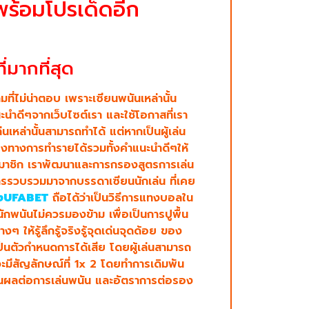
ร้อมโปรเด็ดอีก
มากที่สุด
ี่ไม่น่าตอบ เพราะเซียนพนันเหล่านั้น
นะนำดีๆจากเว็บไซต์เรา และใช้โอกาสที่เรา
เหล่านั้นสามารถทำได้ แต่หากเป็นผู้เล่น
ช่องทางการทำรายได้รวมทั้งคำแนะนำดีๆให้
มเป็นสมาชิก เราพัฒนาและการกรองสูตรการเล่น
 มีการรวบรวมมาจากบรรดาเซียนนักเล่น ที่เคย
นคงUFABET
ถือได้ว่าเป็นวิธีการแทงบอลใน
นักพนันไม่ควรมองข้าม เพื่อเป็นการปูพื้น
ให้รู้ลึกรู้จริงรู้จุดเด่นจุดด้อย ของ
นตัวกำหนดการได้เสีย โดยผู้เล่นสามารถ
งจะมีสัญลักษณ์ที่ 1x 2 โดยทำการเดิมพัน
่อเป็นผลต่อการเล่นพนัน และอัตราการต่อรอง