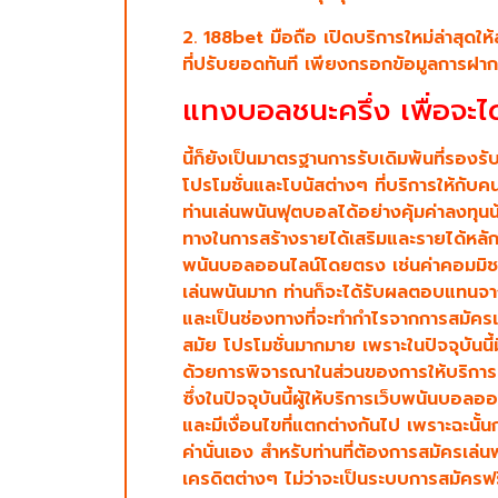
2. 188bet มือถือ เปิดบริการใหม่ล่าสุดใ
ที่ปรับยอดทันที เพียงกรอกขัอมูลการฝาก
แทงบอลชนะครึ่ง เพื่อจะไ
นี้ก็ยังเป็นมาตรฐานการรับเดิมพันที่รอ
โปรโมชั่นและโบนัสต่างๆ ที่บริการให้กับ
ท่านเล่นพนันฟุตบอลได้อย่างคุ้มค่าลงทุน
ทางในการสร้างรายได้เสริมและรายได้หลัก
พนันบอลออนไลน์โดยตรง เช่นค่าคอมมิชชั
เล่นพนันมาก ท่านก็จะได้รับผลตอบแทนจากส
และเป็นช่องทางที่จะทำกำไรจากการสมัคร
สมัย โปรโมชั่นมากมาย เพราะในปัจจุบันนี
ด้วยการพิจารณาในส่วนของการให้บริการ 
ซึ่งในปัจจุบันนี้ผู้ให้บริการเว็บพนันบอ
และมีเงื่อนไขที่แตกต่างกันไป เพราะฉะนั้น
ค่านั่นเอง สำหรับท่านที่ต้องการสมัครเล
เครดิตต่างๆ ไม่ว่าจะเป็นระบบการสมัครฟร