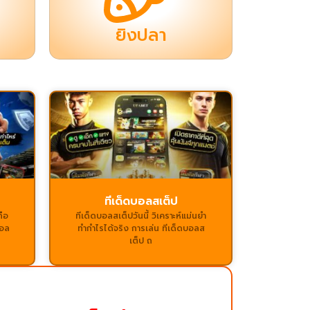
ยิงปลา
ทีเด็ดบอลสเต็ป
ือ
ทีเด็ดบอลสเต็ปวันนี้ วิเคราะห์แม่นยำ
บอล
ทำกำไรได้จริง การเล่น ทีเด็ดบอลส
เต็ป ถ