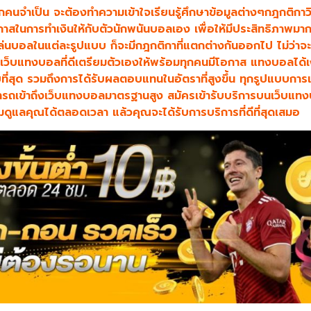
นทุกคนจำเป็น จะต้องทำความเข้าใจเรียนรู้ศึกษาข้อมูลต่างๆกฎกติก
อกาสในการทำเงินให้กับตัวนักพนันบอลเอง เพื่อให้มีประสิทธิภาพม
เล่นบอลในแต่ละรูปแบบ ก็จะมีกฎกติกาที่แตกต่างกันออกไป ไม่ว่
ว็บแทงบอลที่ดีเตรียมตัวเองให้พร้อมทุกคนมีโอกาส แทงบอลได้เง
ยที่สุด รวมถึงการได้รับผลตอบแทนในอัตราที่สูงขึ้น ทุกรูปแบบกา
ามารถเข้าถึงเว็บแทงบอลมาตรฐานสูง สมัครเข้ารับบริการบนเว็บแท
ดูแลคุณได้ตลอดเวลา แล้วคุณจะได้รับการบริการที่ดีที่สุดเสมอ