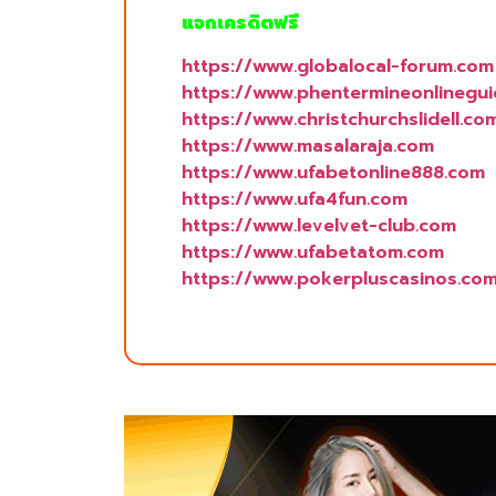
แจกเครดิตฟรี
https://www.globalocal-forum.com
https://www.phentermineonlinegui
https://www.christchurchslidell.co
https://www.masalaraja.com
https://www.ufabetonline888.com
https://www.ufa4fun.com
https://www.levelvet-club.com
https://www.ufabetatom.com
https://www.pokerpluscasinos.co