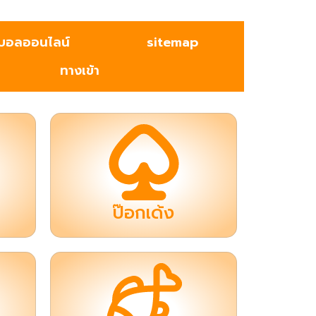
บอลออนไลน์
sitemap
ทางเข้า
ป๊อกเด้ง