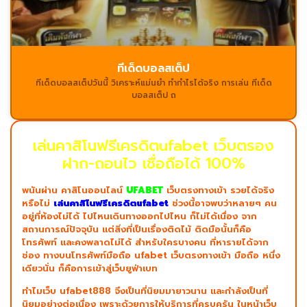
ทีเด็ดบอลสเต็ป
ทีเด็ดบอลสเต็ปวันนี้ วิเคราะห์แม่นยำ ทำกำไรได้จริง การเล่น ทีเด็ด
บอลสเต็ป ถ
เล่นคาสิโนฟรีเครดิตufabet เว็บตรอง
ฝาก-ถอนไว เชื่อถือได้ 100%
พนันผ่าน คาสิโนออนไลน์
UFABET
เว็บตรงทางเข้า รวยได้จริง
หรือไม่
เล่นคาสิโนฟรีเครดิตufabet
ช่วงนี้อาจพบว่าหลายๆ คน
อยู่ที่ห้องไม่ได้ ไปไหนเดินทางออกไปไหน ก็ไม่ได้เนื่อง จาก
สถานการณ์ปัจจุบัน แต่สิ่งที่เป็นเรื่องติดไม้ ติดมือนั้นก็คือ
โทรศัพท์ และคงพลาดไม่ได้ สำหรับใครบางคน ที่หารายได้จาก
ช่อง ทางบนโทรศัพท์มือถือ ufabet เว็บตรงทางเข้า มือถือ หนึ่ง
เดียวนั่น ก็คือการเข้าสู่เว็บยูฟ่าเบท
ทำไมเว็บ ufabet888 จึงเป็นที่นิยมมายาวนาน และกำลังเป็นที่
นิยมอย่างต่อเนื่อง เพราะด้วยการให้บริการที่ครบครัน ในหน้าเว็บ