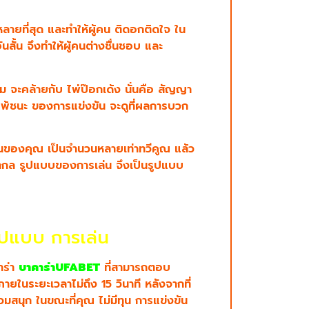
ายที่สุด และทำให้ผู้คน ติดอกติดใจ ใน
สั้น จึงทำให้ผู้คนต่างชื่นชอบ และ
้ม จะคล้ายกับ ไพ่ป๊อกเด้ง นั่นคือ สัญญา
แพ้ชนะ ของการแข่งขัน จะดูที่ผลการบวก
มพันของคุณ เป็นจำนวนหลายเท่าทวีคูณ แล้ว
สากล รูปแบบของการเล่น จึงเป็นรูปแบบ
ูปแบบ การเล่น
าร่า
บาคาร่าUFABET
ที่สามารถตอบ
ายในระยะเวลาไม่ถึง 15 วินาที หลังจากที่
วมสนุก ในขณะที่คุณ ไม่มีทุน การแข่งขัน