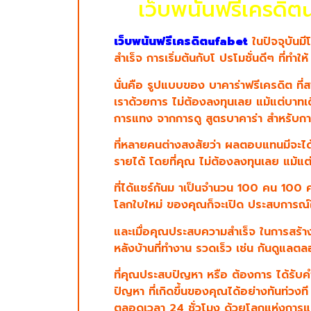
เว็บพนันฟรีเครดิต
เว็บพนันฟรีเครดิตufabet
ในปัจจุบันมี
สำเร็จ การเริ่มต้นกับโ ปรโมชั่นดีๆ ที่ทำใ
นั่นคือ รูปแบบของ บาคาร่าฟรีเครดิต ที่
เราด้วยการ ไม่ต้องลงทุนเลย แม้แต่บาท
การแทง จากการดู สูตรบาคาร่า สำหรับกา
ที่หลายคนต่างสงสัยว่า ผลตอบแทนมีจะได้
รายได้ โดยที่คุณ ไม่ต้องลงทุนเลย แม้แ
ที่ได้แชร์กันม าเป็นจำนวน 100 คน 100 คน
โลกใบใหม่ ของคุณก็จะเปิด ประสบการณ์
และเมื่อคุณประสบความสำเร็จ ในการสร้าง
หลังบ้านที่ทำงาน รวดเร็ว เช่น กันดูแลตล
ที่คุณประสบปัญหา หรือ ต้องการ ได้รับ
ปัญหา ที่เกิดขึ้นของคุณได้อย่างทันท่วง
ตลอดเวลา 24 ชั่วโมง ด้วยโลกแห่งการแทง 