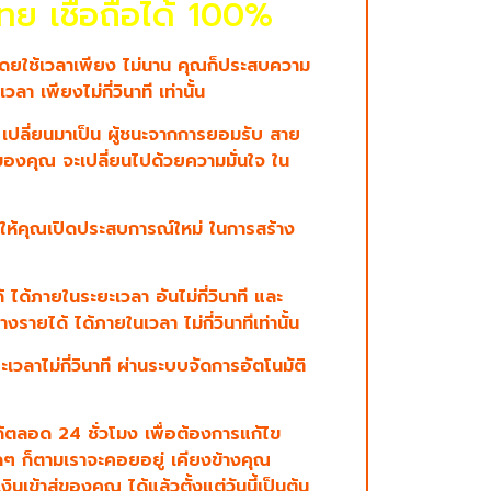
ย เชื่อถือได้ 100%
ด้โดยใช้เวลาเพียง ไม่นาน คุณก็ประสบความ
า เพียงไม่กี่วินาที เท่านั้น
ะ เปลี่ยนมาเป็น ผู้ชนะจากการยอมรับ สาย
 ของคุณ จะเปลี่ยนไปด้วยความมั่นใจ ใน
ให้คุณเปิดประสบการณ์ใหม่ ในการสร้าง
ได้ภายในระยะเวลา อันไม่กี่วินาที และ
รายได้ ได้ภายในเวลา ไม่กี่วินาทีเท่านั้น
าไม่กี่วินาที ผ่านระบบจัดการอัตโนมัติ
ตลอด 24 ชั่วโมง เพื่อต้องการแก้ไข
ใดๆ ก็ตามเราจะคอยอยู่ เคียงข้างคุณ
้าสู่ของคุณ ได้แล้วตั้งแต่วันนี้เป็นต้น