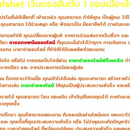
ufabet เว็บตรงอันดับ 1 ของเมืองไท
โปรโมชั่นให้เลือกที่ เย้ายวนใจ คุณสามารถ ทำให้คุณ เป็นผู้ชนะ ไ
ห้ คุณสามารถ ได้ร่วมสนุก หรือ พัฒนาเป็น มืออาชีพได้ ภายในระยะเวล
สามารถทำให้ คุณเปลี่ยนจากผู้แพ้ จากการร่วมเล่นจากเว็บอื่นๆ แล
เดียว
การแทงพนันออนไลน์
ที่คุณจะมั่นใจได้ว่าทุกๆ การเดินทาง
รแทง บาคาร่าออนไลน์ ที่ทำให้ได้รับผลลัพธ์ตอบแทน
จริง หรือไม่ การแทงเว็บไซต์ผ่าน
บาคาร่าออนไลน์ฟรีเครดิต
ทำ
ต่บาทเดียว และ จากประสบการณ์ของผู้เล่น
 ก็จะทราบว่าในเมื่อ คุณเข้าไปเริ่มเล่น คุณจะสามารถ สร้างรายได้ 
ในการเล่น
บาคาร่าออนไลน์
ให้คุณเป็นผู้ประสบความสำเร็จ และสร้าง
รายได้ คุณสามารถ โอน ถอนเงิน เข้าบัญชีของคุณได้ ภายในระยะเวล
อดทุกครั้ง
คำปรึกษา คุณก็สามารถสอบถาม กับแอดมินผ่านไลน์แอด ของเราได้
ที และ ทุกครั้งที่คุณประสบความสำเร็จ หรือ ไม่ว่าคุณจะเกิดปัญหา
บาคาร่าออนไลน์ ที่พร้อมจะให้คุณ ประสบความสำเร็จ และคุณเงินเข