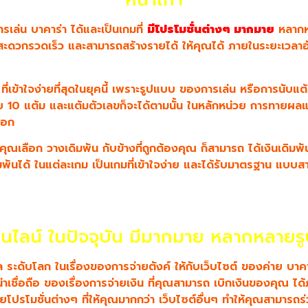
รเล่น บาคาร่า ได้และเป็นเกมที่
มีโปรโมชั่นต่างๆ มากมาย
หลากหล
ที่สะดวกรวดเร็ว และสามารถสร้างรายได้ ให้คุณได้ ภายในระยะเวลาอัน
ที่เข้าใจง่ายที่สุดในยุคนี้ เพราะรูปแบบ ของการเล่น หรือการนับแต
บ 10 แต้ม และแต้มตัวเลขก็จะได้ตามนั้น ในหลักหน่วย การทายผล
ลือก
ะคุณเลือก วางเดิมพัน กับข้างที่ถูกต้องคุณ ก็สามารถ ได้เงินเดิ
พันได้ ในแต่ละเกม เป็นเกมที่เข้าใจง่าย และได้รับมาตรฐาน แบบ
อนไลน์ ในปัจจุบัน มีมากมาย หลากหลายร
ล ระดับโลก ในเรื่องของการจ่ายตังค์ ให้กับเว็บไซต์ ของค่าย บาค
เชื่อถือ ของเรื่องการจ่ายเงิน ที่คุณสามารถ เบิกเงินของคุณ ได้ภ
ปรโมชั่นต่างๆ ที่ให้คุณมากกว่า เว็บไซต์อื่นๆ ทำให้คุณสามารถร่