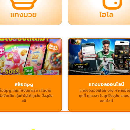
แทงมวย
ไฮโล
สล็อตpg
แทงบอลออนไลน์
็อตpg เกมทำเงินมาแรง เล่นง่าย
แทงบอลออนไลน์ ง่าย ๆ ผ่านมือถ
ัสจัดเต็ม ลุ้นกำไรได้ทุกวัน ปัจจุบัน
ทุกที่ ทุกเวลา ในยุคปัจจุบัน แทง
สล็
ออนไลน์