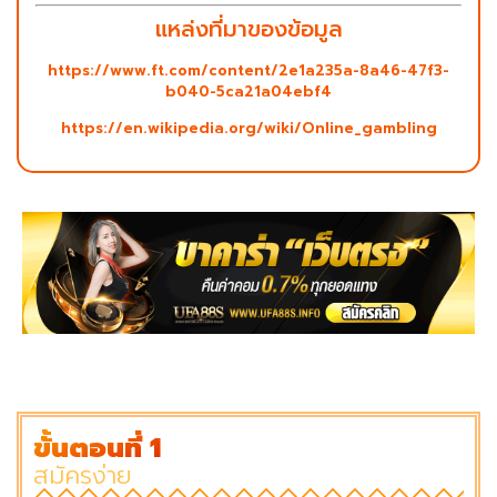
แหล่งที่มาของข้อมูล
https://www.ft.com/content/2e1a235a-8a46-47f3-
b040-5ca21a04ebf4
https://en.wikipedia.org/wiki/Online_gambling
ขั้นตอนที่ 1
สมัครง่าย