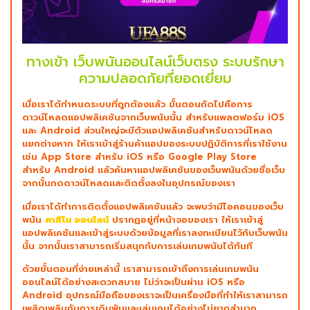
ทางเข้า เว็บพนันออนไลน์เว็บตรง ระบบรักษา
ความปลอดภัยที่ยอดเยี่ยม
เมื่อเราได้กำหนดระบบที่ถูกต้องแล้ว ขั้นตอนถัดไปคือการ
ดาวน์โหลดแอปพลิเคชันจากเว็บพนันนั้น สำหรับแพลตฟอร์ม iOS
และ Android ส่วนใหญ่จะมีตัวแอปพลิเคชันสำหรับดาวน์โหลด
แยกต่างหาก ให้เราเข้าสู่ร้านค้าแอปของระบบปฏิบัติการที่เราใช้งาน
เช่น App Store สำหรับ iOS หรือ Google Play Store
สำหรับ Android แล้วค้นหาแอปพลิเคชันของเว็บพนันด้วยชื่อเว็บ
จากนั้นกดดาวน์โหลดและติดตั้งลงในอุปกรณ์ของเรา
เมื่อเราได้ทำการติดตั้งแอปพลิเคชันแล้ว จะพบว่ามีไอคอนของเว็บ
พนัน
คาสิโน ออนไลน์
ปรากฏอยู่ที่หน้าจอของเรา ให้เราเข้าสู่
แอปพลิเคชันและเข้าสู่ระบบด้วยข้อมูลที่เราลงทะเบียนไว้กับเว็บพนัน
นั้น จากนั้นเราสามารถเริ่มสนุกกับการเล่นเกมพนันได้ทันที
ด้วยขั้นตอนที่ง่ายเหล่านี้ เราสามารถเข้าถึงการเล่นเกมพนัน
ออนไลน์ได้อย่างสะดวกสบาย ไม่ว่าจะเป็นผ่าน iOS หรือ
Android อุปกรณ์มือถือของเราจะเป็นเครื่องมือที่ทำให้เราสามารถ
เพลิดเพลินกับการเดิมพันและเล่นเกมได้อย่างไม่ยากลำบาก