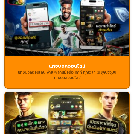
แทงบอลออนไลน์
แทงบอลออนไลน์ ง่าย ๆ ผ่านมือถือ ทุกที่ ทุกเวลา ในยุคปัจจุบัน
แทงบอลออนไลน์