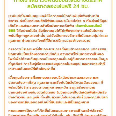
ทางเข้าเล่น เว็บพนันออนไลน์ต่างประเทศ
สมัครทดลองเล่นฟรี 24 ชม.
เรายินดีที่จะสนับสนุนและให้โอกาสแก่นักเดิมพันที่เพิ่งเข้ามาใน
วงการ ดังนั้นเรามอบสิทธิพิเศษและประโยชน์ต่าง ๆ ที่จะช่วยให้คุณ
เติบโตและประสบความสำเร็จผ่านการเดิมพัน
เว็บพนันออนไลน์
888
ได้อย่างมั่นใจ สิ่งที่เรามอบให้ไม่เพียงแค่การแข่งขันในการ
พนันที่ถูกกฎหมายเท่านั้น แต่ยังเป็นการบริการที่เน้นความคุ้มค่าและ
คุณภาพ ท่ามกลางท้องที่ที่มีการบริการมาอย่างยาวนาน
การดาวน์โหลดไฟล์เป็นกระบวนการที่ค่อนข้างธรรมดา แต่การพบ
ปัญหานั้นเป็นเรื่องธรรมดาเช่นกัน ความสำเร็จในการดาวน์โหลด
ไฟล์เพื่อใช้งานกับอุปกรณ์ของคุณจะขึ้นอยู่กับการตรวจสอบข้อมูล
ที่ถูกต้อง การรับรู้เรื่องราวของอุปกรณ์ของคุณ และการกระทำที่
เหมาะสมในกรณีที่เกิดปัญหาขึ้น
เมื่อคุณต้องการที่จะแทงบอลออนไลน์อย่างสะดวกสบาย และ
ปลอดภัยมากที่สุด คุณสามารถเชื่อมั่นในเว็บไซต์พนันของเรา ที่
พร้อมให้บริการตรงตามกฎหมายและมีการดูแลรักษาความ
ปลอดภัยอย่างเข้มงวดถึงเสมอ ไม่ว่าคุณจะเป็นนักเดิมพันใหม่หรือ
มือเดียวกัน เรามุ่งมั่นที่จะเป็นส่วนหนึ่งในความสำเร็จของคุณในโลก
ของการพนันบอลออนไลน์ที่ทันสมัยและที่เป็นกฎหมาย
การเผยแพร่ปัญหาที่เกิดขึ้นในกระบวนการดาวน์โหลดไฟล์อาจมี
ปัญหาต่างๆที่อาจเป็นสาเหตุให้เกิดขึ้น เช่น ลิงค์ที่ไม่สามารถใช้งาน