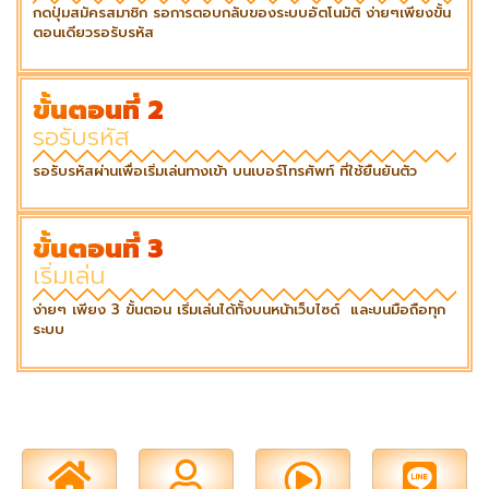
กดปุ่มสมัครสมาชิก รอการตอบกลับของระบบอัตโนมัติ ง่ายๆเพียงขั้น
ตอนเดียวรอรับรหัส
ขั้นตอนที่ 2
รอรับรหัส
รอรับรหัสผ่านเพื่อเริ่มเล่นทางเข้า บนเบอร์โทรศัพท์ ที่ใช้ยืนยันตัว
ขั้นตอนที่ 3
เริ่มเล่น
ง่ายๆ เพียง 3 ขั้นตอน เริ่มเล่นได้ทั้งบนหน้าเว็บไซด์ และบนมือถือทุก
ระบบ