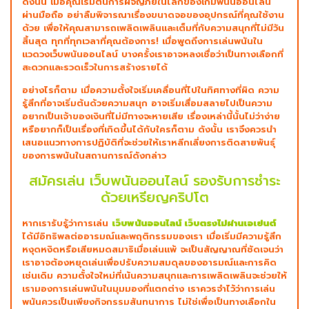
ดังนั้น เมื่อคุณเริ่มต้นการผจญภัยในโลกของเกมพนันออนไลน์
ผ่านมือถือ อย่าลืมพิจารณาเรื่องขนาดจอของอุปกรณ์ที่คุณใช้งาน
ด้วย เพื่อให้คุณสามารถเพลิดเพลินและเต็มที่กับความสนุกที่ไม่มีวัน
สิ้นสุด ทุกที่ทุกเวลาที่คุณต้องการ! เมื่อพูดถึงการเล่นพนันใน
แวดวงเว็บพนันออนไลน์ บางครั้งเราอาจหลงเชื่อว่าเป็นทางเลือกที่
สะดวกและรวดเร็วในการสร้างรายได้
อย่างไรก็ตาม เมื่อความตั้งใจเริ่มเคลื่อนที่ไปในทิศทางที่ผิด ความ
รู้สึกที่อาจเริ่มต้นด้วยความสนุก อาจเริ่มเสื่อมสลายไปเป็นความ
อยากเป็นเจ้าของเงินที่ไม่มีทางจะหายเสีย เรื่องเหล่านี้นั้นไม่ว่าง่าย
หรือยากก็เป็นเรื่องที่เกิดขึ้นได้กับใครก็ตาม ดังนั้น เราจึงควรนำ
เสนอแนวทางการปฏิบัติที่จะช่วยให้เราหลีกเลี่ยงการติดสายพันธุ์
ของการพนันในสถานการณ์ดังกล่าว
สมัครเล่น เว็บพนันออนไลน์ รองรับการชำระ
ด้วยเหรียญคริปโต
หากเรารับรู้ว่าการเล่น
เว็บพนันออนไลน์ เว็บตรงไม่ผ่านเอเย่นต์
ได้มีอิทธิพลต่ออารมณ์และพฤติกรรมของเรา เมื่อเริ่มมีความรู้สึก
หงุดหงิดหรือเสียหมดสมาธิเมื่อเล่นแพ้ จะเป็นสัญญาณที่ชัดเจนว่า
เราอาจต้องหยุดเล่นเพื่อปรับความสมดุลของอารมณ์และการคิด
เช่นเดิม ความตั้งใจใหม่ที่เน้นความสนุกและการเพลิดเพลินจะช่วยให้
เรามองการเล่นพนันในมุมมองที่แตกต่าง เราควรจำไว้ว่าการเล่น
พนันควรเป็นเพียงกิจกรรมสันทนาการ ไม่ใช่เพื่อเป็นทางเลือกใน