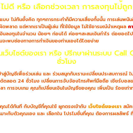
ไม่ดี หรือ เลือกช่วงเวลา การลงทุนไม่ถูก
บ ไม่ทันยั้งคิด ทุกๆการกระทำก็มีความเสี่ยงทั้งนั้น การเล่นพนันก
ผิดพลาด แต่หากเราเป็นผู้เล่น ที่ใช้ข้อมูล ไม่ใช้อารมณ์นำเหตุผล
กา
้เงินลงทุนในจำนวน น้อยๆ ก่อนได้ ค่อยๆสะสมเงินกำไร ต่อยอดไปล
่านจะพบช่องทางการทำเงินของท่านเองได้โดยง่าย
นเว็บไซต์ของเรา หรือ ปรึกษาผ่านระบบ Cal
ชั่วโมง
้าสู่บัญชีเพื่อร่วมเล่น และ ร่วมสนุกกับเรานะเปลี่ยนประสบการณ์ ใน
ด้ตลอด 24 ชั่วโมง เปลี่ยนการจับจ้องโทรศัพท์มือถือ เชียร์บอ
วลา การจบเกม คุณก็เปลี่ยนเงินในบัญชีของคุณ เพิ่มเป็น ร้อยเท่าทว
ณได้ทันที กับบัญชีที่คุณใช้ ผูกตรงเข้ากับ
เว็บไซต์ของเรา
สมัคร
เหมาะกับตัวคุณเอง และ เลือกใน โปรโมชั่นที่คุณ ต้องการผลลัพธ์