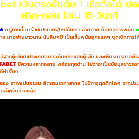
et เว็บตรงอันดับ 1 เชื่อถือได้ ปล
ฝาก-ถอน ไวใน 15 วินาที
et
อยู่ทางนี้ มาร่วมเป็รเศษฐีใหม่กับเรา ง่ายดาย กับเกมการพนัน
ก
ิการ มาอย่างยาวนาน นับสิบๆปี เป็นเว็บพนันยุคแรกๆ บุกเบิกการใ
านผู้เล่นในประเทศไทยระดับหลักแสนผู้เล่น และให้บริการมาอย่างยา
UFABET
มีความหลากหลาย พร้อมทุกด้าน ไม่ว่าจะเป็นข้อมูลข่าวคราว
ีฬาอื่นๆ
ต่อรอง ราคาเป็นธรรม ยึดตามราคาสากล ไม่มีการตุกติกใดๆ จากประ
สุดสำหรับท่านแล้ว