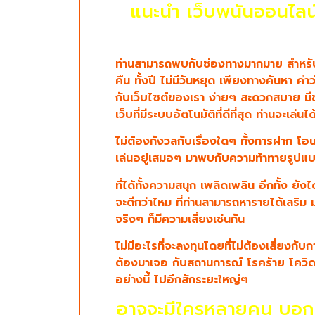
แนะนำ เว็บพนันออนไลน์u
ท่านสามารถพบกับช่องทางมากมาย สำหรับการ
คืน ทั้งปี ไม่มีวันหยุด เพียงทางค้นหา คำ
กับเว็บไซต์ของเรา ง่ายๆ สะดวกสบาย มี
เว็บที่มีระบบอัตโนมัติที่ดีที่สุด ท่านจะเล่
ไม่ต้องกังวลกับเรื่องใดๆ ทั้งการฝาก โอน 
เล่นอยู่เสมอๆ มาพบกับความท้าทายรูปแบ
ที่ได้ทั้งความสนุก เพลิดเพลิน อีกทั้ง ย
จะดีกว่าไหม ที่ท่านสามารถหารายได้เสริม 
จริงๆ ก็มีความเสี่ยงเช่นกัน
ไม่มีอะไรที่จะลงทุนโดยที่ไม่ต้องเสี่ยงกับ
ต้องมาเจอ กับสถานการณ์ โรคร้าย โควิด1
อย่างนี้ ไปอีกสักระยะใหญ่ๆ
อาจจะมีใครหลายคน บอกว่า