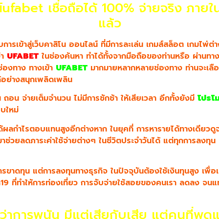
fabet เชื่อถือได้ 100% จ่ายจริง ภายใน 
แล้ว
เข้าสู่เว็บคาสิโน ออนไลน์ ที่มีการละเล่น เกมส์สล็อต เกมไพ่ต่าง
ว่า
UFABET
ในช่องค้นหา ทำได้ทั้งจากมือถือของท่านหรือ ผ่านทางค
ช่องทาง ทางเข้า
UFABET
มากมายหลากหลายช่องทาง ท่านจะเลือกเข
นได้อย่างสนุกเพลิดเพลิน
ถอน จ่ายเต็มจำนวน ไม่มีการชักช้า ให้เสียเวลา อีกทั้งยังมี
โปรโม
บใหม่
ังได้ผลกำไรตอบแทนสูงอีกต่างหาก ในยุคที่ การหารายได้ทางเดียวดูจ
มาช่วยลดภาระค่าใช้จ่ายต่างๆ ในชีวิตประจำวันได้ แต่ทุกการลงทุน ม
การขาดทุน แต่การลงทุนทางธุรกิจ ในปัจจุบันต้องใช้เงินทุนสูง เพื่อ
9 ที่ทำให้การท่องเที่ยว การจับจ่ายใช้สอยของคนเรา ลดลง จนแทบ
การพนัน มีแต่เสียกับเสีย แต่คนที่พูด