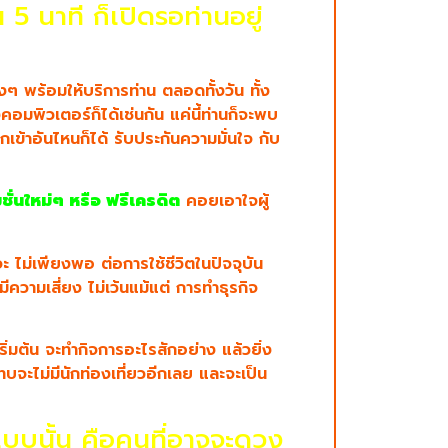
5 นาที ก็เปิดรอท่านอยู่
ๆ พร้อมให้บริการท่าน ตลอดทั้งวัน ทั้ง
อมพิวเตอร์ก็ได้เช่นกัน แค่นี้ท่านก็จะพบ
้าอันไหนก็ได้ รับประกันความมั่นใจ กับ
ชั่นใหม่ๆ หรือ ฟรีเครดิต
คอยเอาใจผู้
ะ ไม่เพียงพอ ต่อการใช้ชีวิตในปัจจุบัน
ีความเสี่ยง ไม่เว้นแม้แต่ การทำธุรกิจ
เริ่มต้น จะทำกิจการอะไรสักอย่าง แล้วยิ่ง
จะไม่มีนักท่องเที่ยวอีกเลย และจะเป็น
แบบนั้น คือคนที่อาจจะดวง