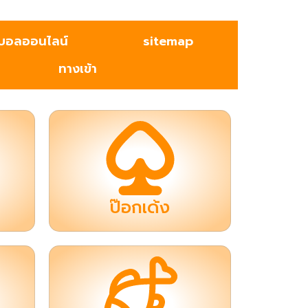
บอลออนไลน์
sitemap
ทางเข้า
ป๊อกเด้ง