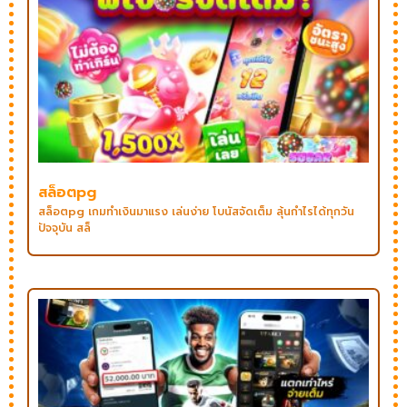
สล็อตpg
สล็อตpg เกมทำเงินมาแรง เล่นง่าย โบนัสจัดเต็ม ลุ้นกำไรได้ทุกวัน
ปัจจุบัน สล็