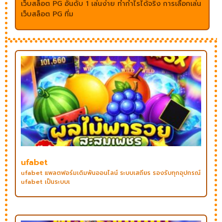
เว็บสล็อต PG อันดับ 1 เล่นง่าย ทำกำไรได้จริง การเลือกเล่น
เว็บสล็อต PG ที่ม
ufabet
ufabet แพลตฟอร์มเดิมพันออนไลน์ ระบบเสถียร รองรับทุกอุปกรณ์
ufabet เป็นระบบเ