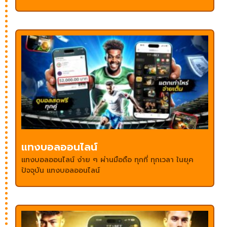
แทงบอลออนไลน์
แทงบอลออนไลน์ ง่าย ๆ ผ่านมือถือ ทุกที่ ทุกเวลา ในยุค
ปัจจุบัน แทงบอลออนไลน์