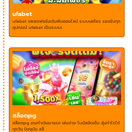
ufabet
ufabet แพลตฟอร์มเดิมพันออนไลน์ ระบบเสถียร รองรับทุก
อุปกรณ์ ufabet เป็นระบบเ
สล็อตpg
สล็อตpg เกมทำเงินมาแรง เล่นง่าย โบนัสจัดเต็ม ลุ้นกำไรได้
ทุกวัน ปัจจุบัน สล็