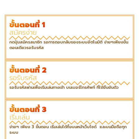
ขั้นตอนที่ 1
สมัครง่าย
กดปุ่มสมัครสมาชิก รอการตอบกลับของระบบอัตโนมัติ ง่ายๆเพียงขั้น
ตอนเดียวรอรับรหัส
ขั้นตอนที่ 2
รอรับรหัส
รอรับรหัสผ่านเพื่อเริ่มเล่นทางเข้า บนเบอร์โทรศัพท์ ที่ใช้ยืนยันตัว
ขั้นตอนที่ 3
เริ่มเล่น
ง่ายๆ เพียง 3 ขั้นตอน เริ่มเล่นได้ทั้งบนหน้าเว็บไซด์ และบนมือถือทุก
ระบบ