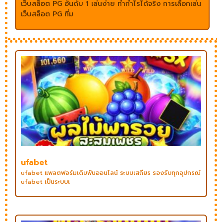
เว็บสล็อต PG อันดับ 1 เล่นง่าย ทำกำไรได้จริง การเลือกเล่น
เว็บสล็อต PG ที่ม
ufabet
ufabet แพลตฟอร์มเดิมพันออนไลน์ ระบบเสถียร รองรับทุกอุปกรณ์
ufabet เป็นระบบเ