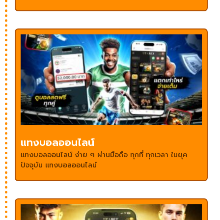
แทงบอลออนไลน์
แทงบอลออนไลน์ ง่าย ๆ ผ่านมือถือ ทุกที่ ทุกเวลา ในยุค
ปัจจุบัน แทงบอลออนไลน์