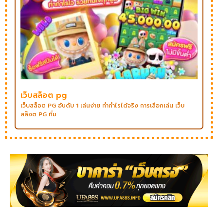
เว็บสล็อต pg
เว็บสล็อต PG อันดับ 1 เล่นง่าย ทำกำไรได้จริง การเลือกเล่น เว็บ
สล็อต PG ที่ม